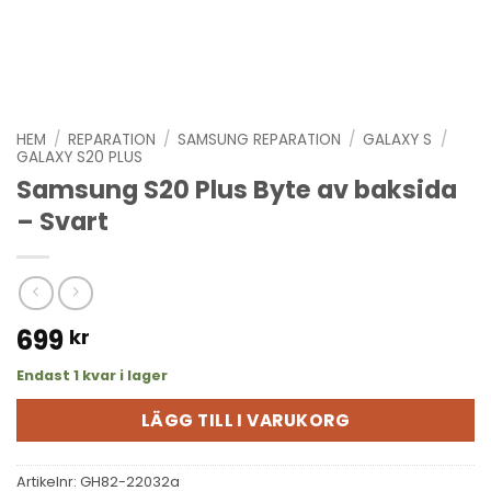
HEM
/
REPARATION
/
SAMSUNG REPARATION
/
GALAXY S
/
GALAXY S20 PLUS
Samsung S20 Plus Byte av baksida
– Svart
699
kr
Endast 1 kvar i lager
LÄGG TILL I VARUKORG
Artikelnr:
GH82-22032a