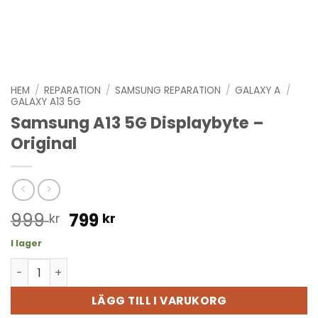
HEM
/
REPARATION
/
SAMSUNG REPARATION
/
GALAXY A
/
GALAXY A13 5G
Samsung A13 5G Displaybyte –
Original
Det
Det
999
799
kr
kr
ursprungliga
nuvarande
I lager
priset
priset
Samsung A13 5G Displaybyte - Original mängd
var:
är:
999 kr.
799 kr.
LÄGG TILL I VARUKORG