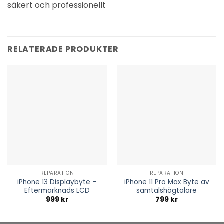
säkert och professionellt
RELATERADE PRODUKTER
REPARATION
REPARATION
iPhone 13 Displaybyte –
iPhone 11 Pro Max Byte av
Eftermarknads LCD
samtalshögtalare
999
kr
799
kr