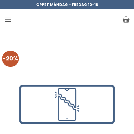
Skip
ÖPPET MÅNDAG - FREDAG 10-18
to
content
-20%