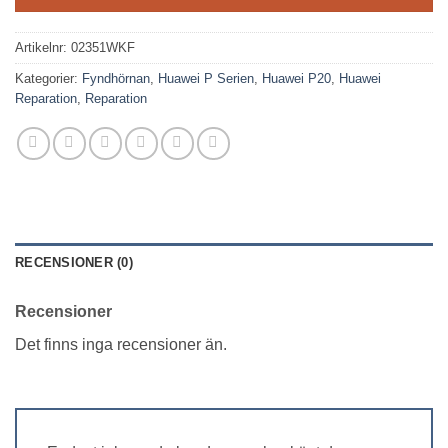
1,299 kr.
899 kr.
Artikelnr:
02351WKF
Kategorier:
Fyndhörnan
,
Huawei P Serien
,
Huawei P20
,
Huawei
Reparation
,
Reparation
RECENSIONER (0)
Recensioner
Det finns inga recensioner än.