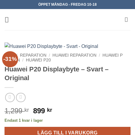
Skip
ÖPPET MÅNDAG - FREDAG 10-18
to
content
HEM
/
REPARATION
/
HUAWEI REPARATION
/
HUAWEI P
-31%
SERIEN
/
HUAWEI P20
Huawei P20 Displaybyte – Svart –
Original
Det
Det
1,299
899
kr
kr
ursprungliga
nuvarande
Endast 1 kvar i lager
priset
priset
var:
är:
LÄGG TILL I VARUKORG