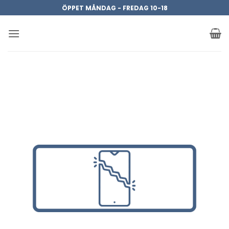
Skip
ÖPPET MÅNDAG - FREDAG 10-18
to
content