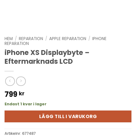
HEM
/
REPARATION
/
APPLE REPARATION
/
IPHONE
REPARATION
iPhone XS Displaybyte –
Eftermarknads LCD
799
kr
Endast 1 kvar i lager
LÄGG TILL I VARUKORG
Artikelnr:
677487