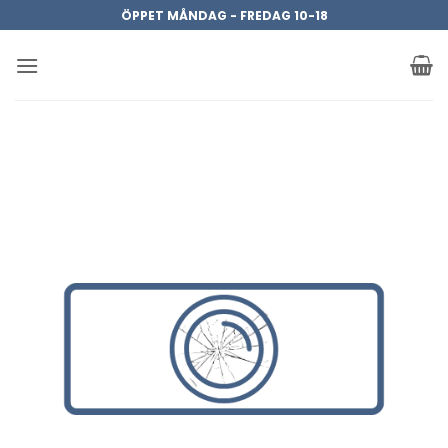
Skip
ÖPPET MÅNDAG - FREDAG 10-18
to
content