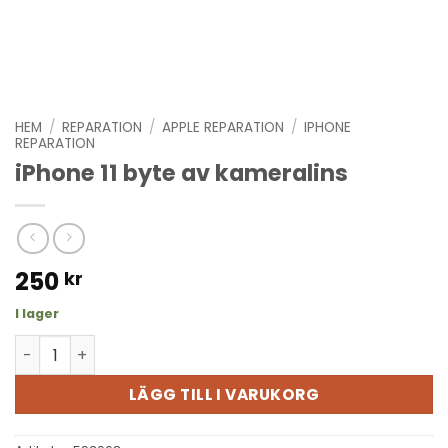
HEM
/
REPARATION
/
APPLE REPARATION
/
IPHONE
REPARATION
iPhone 11 byte av kameralins
250
kr
I lager
iPhone 11 byte av kameralins mängd
LÄGG TILL I VARUKORG