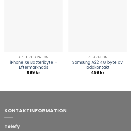
APPLE REPARATION
REPARATION
iPhone XR Batteribyte –
Samsung A22 4G byte av
Eftermarknads
laddkontakt
599
kr
499
kr
KONTAKTINFORMATION
Telefy