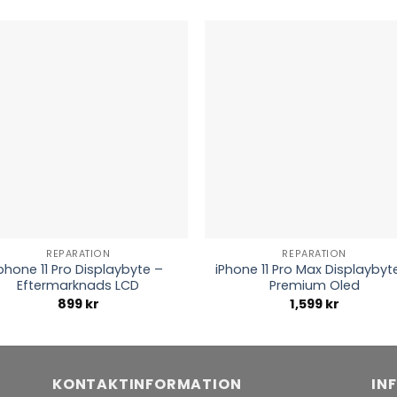
REPARATION
REPARATION
phone 11 Pro Displaybyte –
iPhone 11 Pro Max Displaybyt
Eftermarknads LCD
Premium Oled
899
kr
1,599
kr
KONTAKTINFORMATION
IN