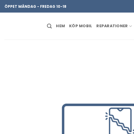
Skip
ÖPPET MÅNDAG - FREDAG 10-18
to
content
HEM
KÖP MOBIL
REPARATIONER