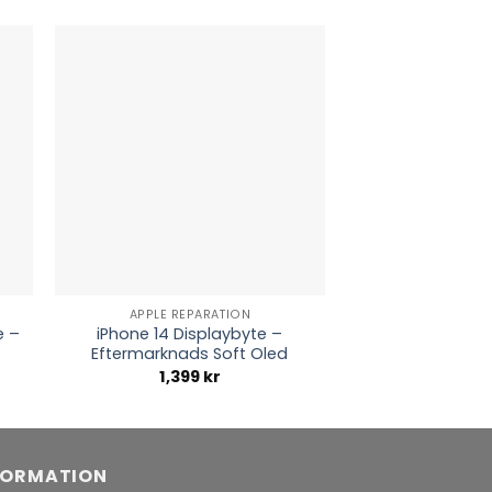
APPLE REPARATION
APPLE REP
e –
iPhone 14 Displaybyte –
iPhone 11 Ba
Eftermarknads Soft Oled
Efterma
1,399
kr
599
FORMATION