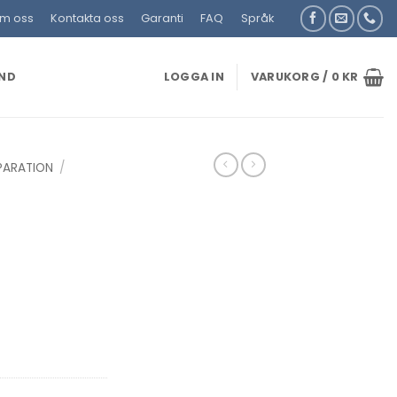
m oss
Kontakta oss
Garanti
FAQ
Språk
UND
LOGGA IN
VARUKORG /
0
KR
PARATION
/