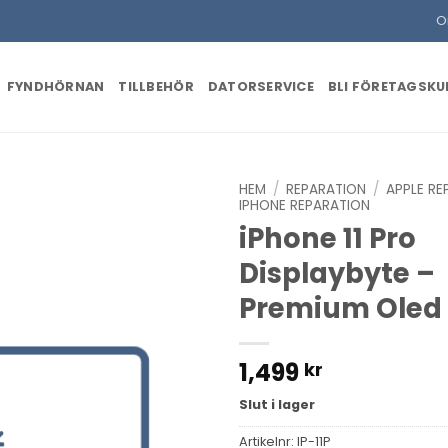
O
FYNDHÖRNAN
TILLBEHÖR
DATORSERVICE
BLI FÖRETAGSK
HEM
/
REPARATION
/
APPLE RE
IPHONE REPARATION
iPhone 11 Pro
Displaybyte –
Premium Oled
1,499
kr
Slut i lager
Artikelnr:
IP-11P