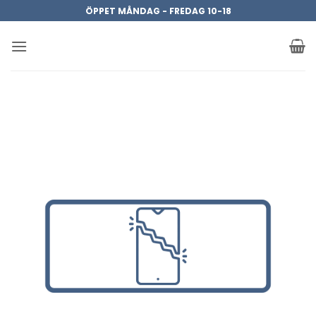
Skip
ÖPPET MÅNDAG - FREDAG 10-18
to
content