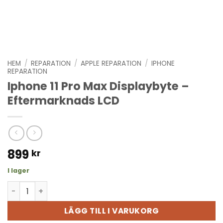
HEM
/
REPARATION
/
APPLE REPARATION
/
IPHONE
REPARATION
Iphone 11 Pro Max Displaybyte –
Eftermarknads LCD
899
kr
I lager
Iphone 11 Pro Max Displaybyte - Eftermarknads LCD män
LÄGG TILL I VARUKORG