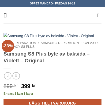
Skip
ÖPPET MÅNDAG - FREDAG 10-18
to
content
HEM
/
REPARATION
/
SAMSUNG REPARATION
/
GALAXY S
-33%
/
GALAXY S8 PLUS
Samsung S8 Plus byte av baksida –
Violett – Original
Det
Det
599
399
kr
kr
ursprungliga
nuvarande
Endast 1 kvar i lager
priset
priset
var:
är:
LÄGG TILL I VARUKORG