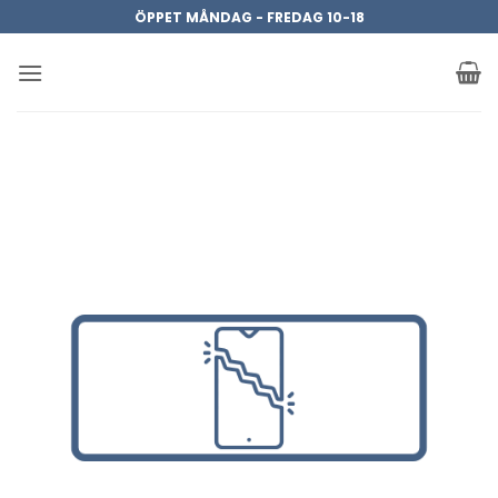
Skip
ÖPPET MÅNDAG - FREDAG 10-18
to
content