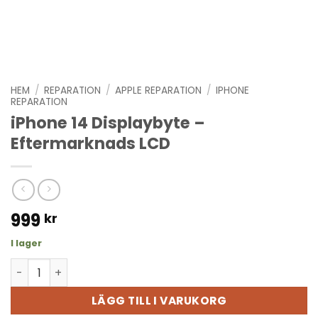
HEM
/
REPARATION
/
APPLE REPARATION
/
IPHONE
REPARATION
iPhone 14 Displaybyte –
Eftermarknads LCD
999
kr
I lager
iPhone 14 Displaybyte - Eftermarknads LCD mängd
LÄGG TILL I VARUKORG