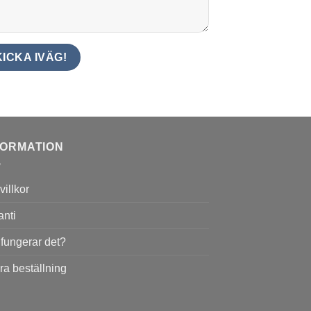
FORMATION
illkor
anti
 fungerar det?
ra beställning