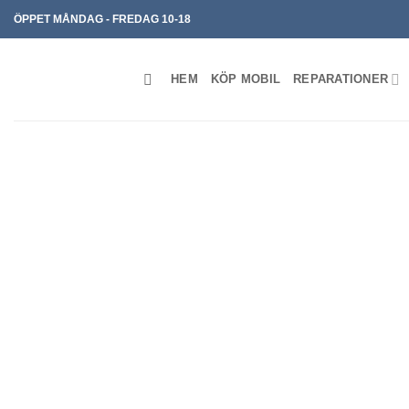
Skip
ÖPPET MÅNDAG - FREDAG 10-18
to
content
HEM
KÖP MOBIL
REPARATIONER