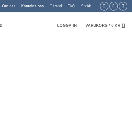
Om oss
Kontakta oss
Garanti
FAQ
Språk
ND
LOGGA IN
VARUKORG /
0
KR