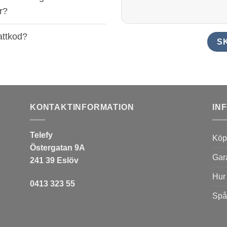
r?
attkod?
KONTAKTINFORMATION
IN
Telefy
Köpv
Östergatan 9A
Gar
241 39 Eslöv
Hur
0413 323 55
Spå