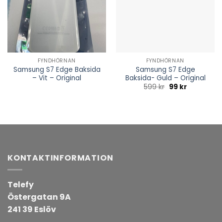
FYNDHÖRNAN
FYNDHÖRNAN
Samsung S7 Edge Baksida
Samsung S7 Edge
– Vit – Original
Baksida- Guld – Original
Det
Det
599
kr
99
kr
ursprungliga
nuvarand
priset
priset
var:
är:
599 kr.
99 kr.
KONTAKTINFORMATION
Telefy
Östergatan 9A
241 39 Eslöv