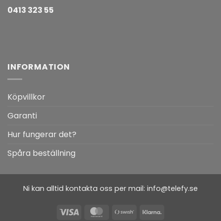
0413 323 55
INFORMATION
Köpvillkor
Garanti
Hur fungerar det?
Spåra beställning
Ni kan alltid kontakta oss per mail:
info@telefy.se
Visa
MasterCard
Swish
Klarna