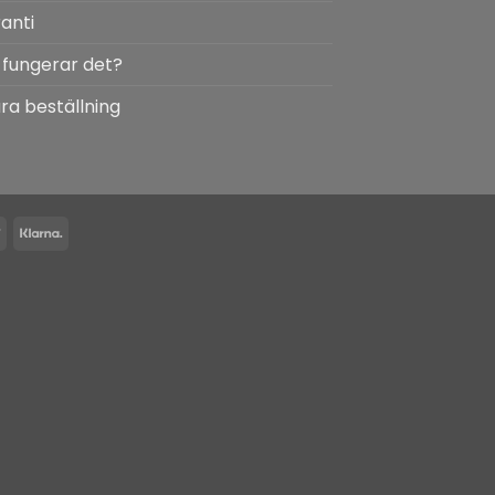
anti
 fungerar det?
ra beställning
Card
Swish
Klarna
(SE)