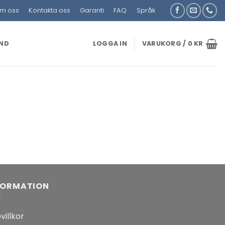
m oss
Kontakta oss
Garanti
FAQ
Språk
UND
LOGGA IN
VARUKORG /
0
KR
FORMATION
villkor