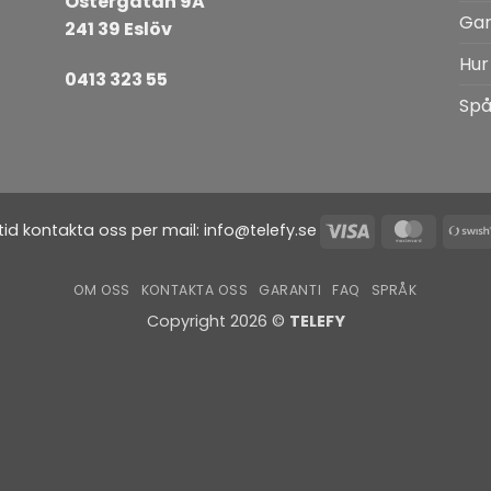
Östergatan 9A
Gar
241 39 Eslöv
Hur
0413 323 55
Spå
Visa
Master
ltid kontakta oss per mail:
info@telefy.se
OM OSS
KONTAKTA OSS
GARANTI
FAQ
SPRÅK
Copyright 2026 ©
TELEFY