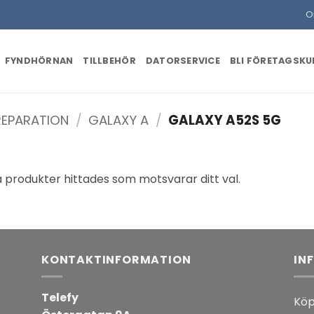
O
FYNDHÖRNAN
TILLBEHÖR
DATORSERVICE
BLI FÖRETAGSK
EPARATION
/
GALAXY A
/
GALAXY A52S 5G
a produkter hittades som motsvarar ditt val.
KONTAKTINFORMATION
IN
Telefy
Köp