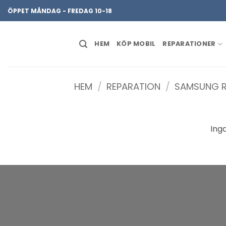
Skip
ÖPPET MÅNDAG - FREDAG 10-18
to
content
HEM
KÖP MOBIL
REPARATIONER
HEM
/
REPARATION
/
SAMSUNG R
Ing